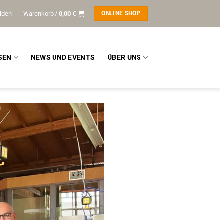
lden
Warenkorb /
0,00
€
ONLINE SHOP
SEN
NEWS UND EVENTS
ÜBER UNS