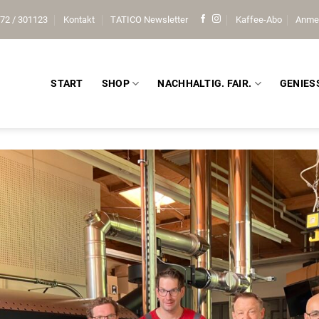
72 / 301123
Kontakt
TATICO Newsletter
Kaffee-Abo
Anme
START
SHOP
NACHHALTIG. FAIR.
GENIES