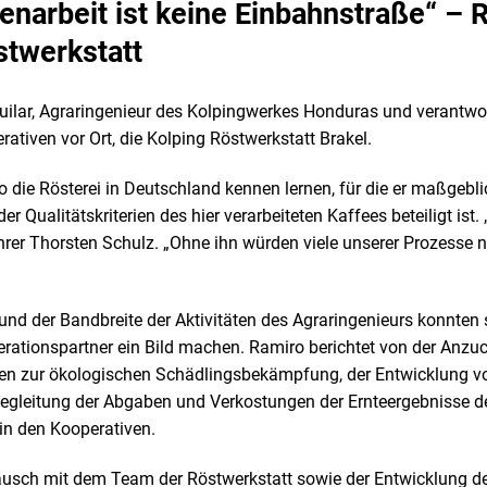
arbeit ist keine Einbahnstraße“ – R
stwerkstatt
lar, Agraringenieur des Kolpingwerkes Honduras und verantwort
tiven vor Ort, die Kolping Röstwerkstatt Brakel.
die Rösterei in Deutschland kennen lernen, für die er maßgebli
r Qualitätskriterien des hier verarbeiteten Kaffees beteiligt ist.
rer Thorsten Schulz. „Ohne ihn würden viele unserer Prozesse n
und der Bandbreite der Aktivitäten des Agraringenieurs konnte
ationspartner ein Bild machen. Ramiro berichtet von der Anzuc
n zur ökologischen Schädlingsbekämpfung, der Entwicklung v
egleitung der Abgaben und Verkostungen der Ernteergebnisse d
n den Kooperativen.
usch mit dem Team der Röstwerkstatt sowie der Entwicklung de