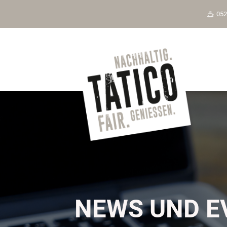
Skip
052
to
content
NEWS UND E