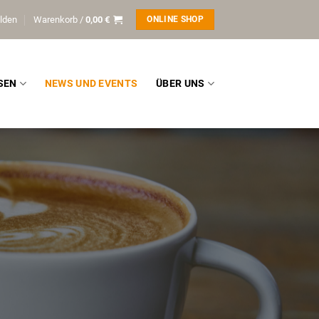
lden
Warenkorb /
0,00
€
ONLINE SHOP
SEN
NEWS UND EVENTS
ÜBER UNS