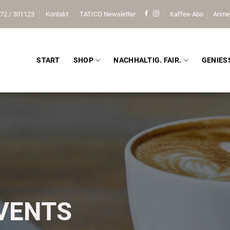
72 / 301123
Kontakt
TATICO Newsletter
Kaffee-Abo
Anme
START
SHOP
NACHHALTIG. FAIR.
GENIES
VENTS