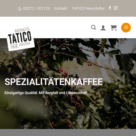
Skip
05272 / 301123
Kontakt
TATICO Newsletter
to
content
SPEZIALITÄTENKAFFEE
Einzigartige Qualität. Mit Sorgfalt und Leidenschaft.