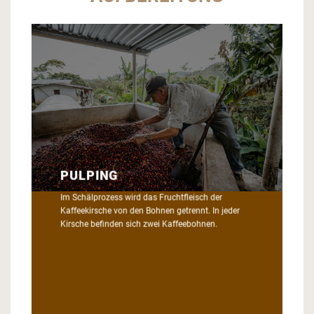
WA
PULPING
FE
Im Schälprozess wird das Fruchtfleisch der
Die B
Kaffeekirsche von den Bohnen getrennt. In jeder
Wasse
Kirsche befinden sich zwei Kaffeebohnen.
Im An