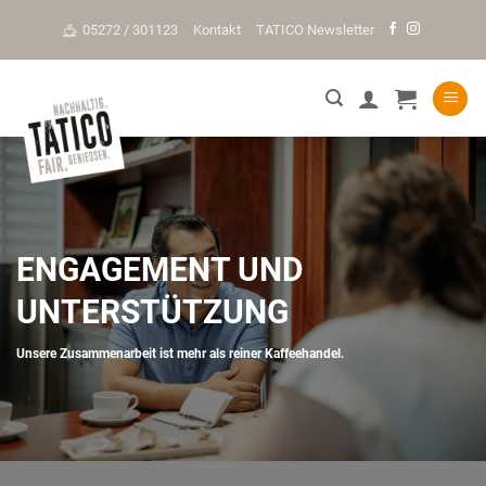
Skip
05272 / 301123
Kontakt
TATICO Newsletter
to
content
ENGAGEMENT UND
UNTERSTÜTZUNG
Unsere Zusammenarbeit ist mehr als reiner Kaffeehandel.