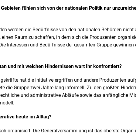
 Gebieten fühlen sich von der nationalen Politik nur unzureich
den werden die Bedürfnisse von den nationalen Behörden nicht a
, einen Raum zu schaffen, in dem sich die Produzenten organis
ie Interessen und Bedürfnisse der gesamten Gruppe gewinnen 
etan und mit welchen Hindernissen wart Ihr konfrontiert?
skräfte hat die Initiative ergriffen und andere Produzenten aufg
ete die Gruppe zwei Jahre lang informell. Zu den größten Hinde
rechtliche und administrative Abläufe sowie das anfängliche Mi
modell.
erative heute im Alltag?
sch organisiert. Die Generalversammlung ist das oberste Organ u