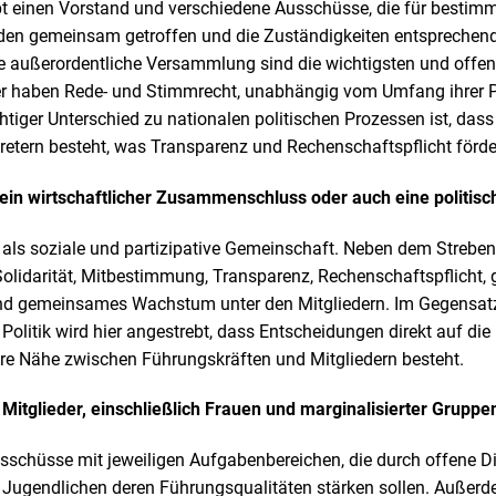
t einen Vorstand und verschiedene Ausschüsse, die für bestimm
den gemeinsam getroffen und die Zuständigkeiten entsprechend
 die außerordentliche Versammlung sind die wichtigsten und offe
r haben Rede- und Stimmrecht, unabhängig vom Umfang ihrer Pr
htiger Unterschied zu nationalen politischen Prozessen ist, dass
tretern besteht, was Transparenz und Rechenschaftspflicht förde
m ein wirtschaftlicher Zusammenschluss oder auch eine politi
 als soziale und partizipative Gemeinschaft. Neben dem Strebe
Solidarität, Mitbestimmung, Transparenz, Rechenschaftspflicht, 
nd gemeinsames Wachstum unter den Mitgliedern. Im Gegensatz
litik wird hier angestrebt, dass Entscheidungen direkt auf die 
re Nähe zwischen Führungskräften und Mitgliedern besteht.
le Mitglieder, einschließlich Frauen und marginalisierter Gruppe
sschüsse mit jeweiligen Aufgabenbereichen, die durch offene D
Jugendlichen deren Führungsqualitäten stärken sollen. Außerde