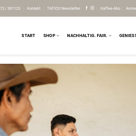
72 / 301123
Kontakt
TATICO Newsletter
Kaffee-Abo
Anme
START
SHOP
NACHHALTIG. FAIR.
GENIES