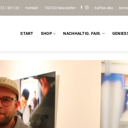
72 / 301123
Kontakt
TATICO Newsletter
Kaffee-Abo
Anme
START
SHOP
NACHHALTIG. FAIR.
GENIES