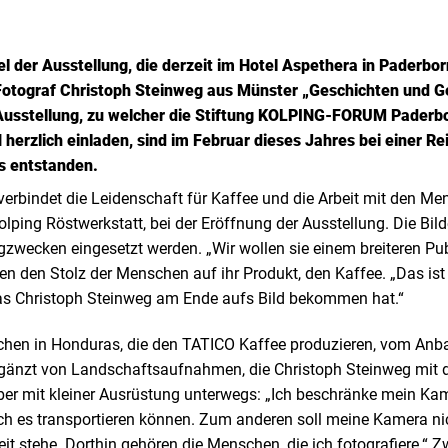
tel der Ausstellung, die derzeit im Hotel Aspethera in Paderbor
Fotograf Christoph Steinweg aus Münster „Geschichten und G
r Ausstellung, zu welcher die Stiftung KOLPING-FORUM Paderbo
erzlich einladen, sind im Februar dieses Jahres bei einer Re
s entstanden.
erbindet die Leidenschaft für Kaffee und die Arbeit mit den Me
lping Röstwerkstatt, bei der Eröffnung der Ausstellung. Die Bild
ngzwecken eingesetzt werden. „Wir wollen sie einem breiteren Pub
ten den Stolz der Menschen auf ihr Produkt, den Kaffee. „Das is
as Christoph Steinweg am Ende aufs Bild bekommen hat.“
chen in Honduras, die den TATICO Kaffee produzieren, vom Anb
rgänzt von Landschaftsaufnahmen, die Christoph Steinweg mit 
ieber mit kleiner Ausrüstung unterwegs: „Ich beschränke mein K
ch es transportieren können. Zum anderen soll meine Kamera nic
t stehe. Dorthin gehören die Menschen, die ich fotografiere.“ Z