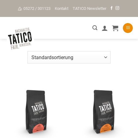
Skip
05272 / 301123
Kontakt
TATICO Newsletter
to
content