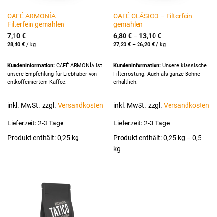
CAFÉ ARMONÍA
CAFÉ CLÁSICO – Filterfein
Filterfein gemahlen
gemahlen
7,10
€
6,80
€
–
13,10
€
28,40
€
/
kg
27,20
€
–
26,20
€
/
kg
Kundeninformation:
CAFÉ ARMONÍA ist
Kundeninformation:
Unsere klassische
unsere Empfehlung für Liebhaber von
Filterröstung. Auch als ganze Bohne
entkoffeiniertem Kaffee.
erhältlich.
inkl. MwSt.
zzgl.
Versandkosten
inkl. MwSt.
zzgl.
Versandkosten
Lieferzeit:
2-3 Tage
Lieferzeit:
2-3 Tage
Produkt enthält: 0,25
kg
Produkt enthält: 0,25
kg
– 0,5
kg