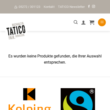
Skip
05272 / 301123
Kontakt
TATICO Newsletter
to
content
Es wurden keine Produkte gefunden, die Ihrer Auswahl
entsprechen.