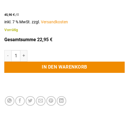
45,90
€
/
l
inkl. 7 % MwSt.
zzgl.
Versandkosten
Vorrätig
Gesamtsumme
22,95
€
LACASCARA Aperitivo 500ml Menge
IN DEN WARENKORB