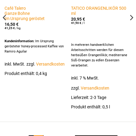
Café Talero
TATICO ORANGENLIKÖR 500
Ganze Bohne
ml
Im Ursprung geröstet
20,95
€
41,90
€
/
l
16,50
€
41,25
€
/
kg
Kundeninformation:
Im Ursprung
In mehreren handwerklichen
gerösteter honey-processed Kaffee von
Arbeitsschritten werden für diesen
Ramiro Aguilar
herbsüßen Orangenlikör, mediterrane
Süß-Orangen zu edlen Essenzen
inkl. MwSt.
zzgl.
Versandkosten
verarbeitet.
Produkt enthält: 0,4
kg
inkl. 7 % MwSt.
zzgl.
Versandkosten
Lieferzeit:
2-3 Tage
Produkt enthält: 0,5
l