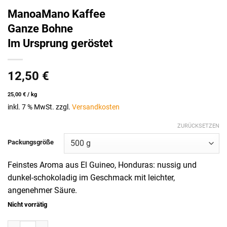
ManoaMano Kaffee
Ganze Bohne
Im Ursprung geröstet
12,50
€
25,00
€
/
kg
inkl. 7 % MwSt.
zzgl.
Versandkosten
ZURÜCKSETZEN
Packungsgröße
Feinstes Aroma aus El Guineo, Honduras: nussig und
dunkel-schokoladig im Geschmack mit leichter,
angenehmer Säure.
Nicht vorrätig
ManoaMano KaffeeGanze BohneIm Ursprung geröstet Menge