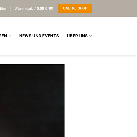
lden
Warenkorb /
0,00
€
ONLINE SHOP
SEN
NEWS UND EVENTS
ÜBER UNS