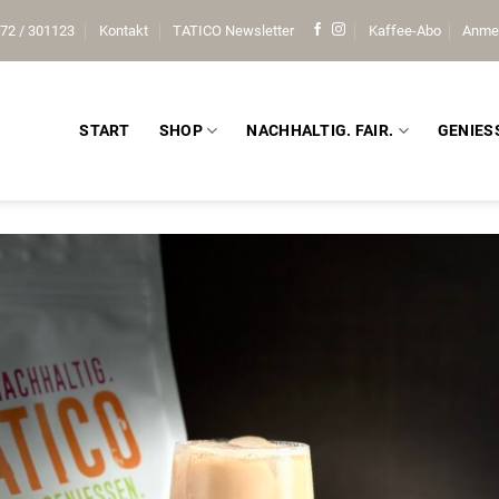
72 / 301123
Kontakt
TATICO Newsletter
Kaffee-Abo
Anme
START
SHOP
NACHHALTIG. FAIR.
GENIES