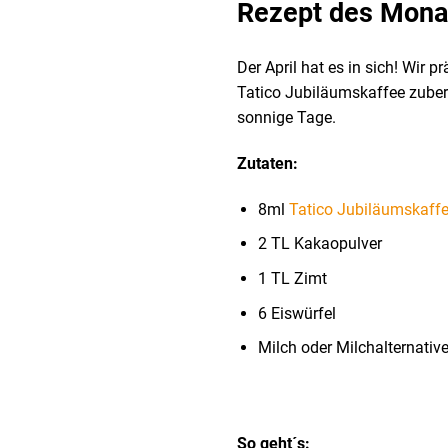
Rezept des Monat
Der April hat es in sich! Wir
Tatico Jubiläumskaffee zuber
sonnige Tage.
Zutaten:
8ml
Tatico Jubiläumskaff
2 TL Kakaopulver
1 TL Zimt
6 Eiswürfel
Milch oder Milchalternativ
So geht´s: