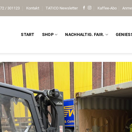
72 / 301123
Kontakt
TATICO Newsletter
Kaffee-Abo
Anme
START
SHOP
NACHHALTIG. FAIR.
GENIES