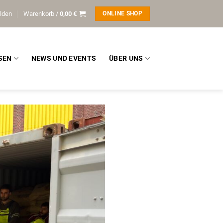
lden
Warenkorb /
0,00
€
ONLINE SHOP
SEN
NEWS UND EVENTS
ÜBER UNS