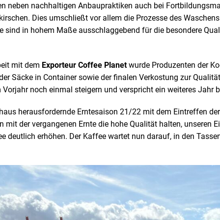
ten neben nachhaltigen Anbaupraktiken auch bei Fortbildungs
ekirschen. Dies umschließt vor allem die Prozesse des Waschen
se sind in hohem Maße ausschlaggebend für die besondere Quali
eit mit dem
Exporteur Coffee Planet
wurde Produzenten der Koo
 der Säcke in Container sowie der finalen Verkostung zur Qualit
Vorjahr noch einmal steigern und verspricht ein weiteres Jahr 
chaus herausfordernde Erntesaison 21/22 mit dem Eintreffen der
 mit der vergangenen Ernte die hohe Qualität halten, unseren Ei
eutlich erhöhen. Der Kaffee wartet nun darauf, in den Tassen