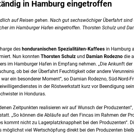
ständig in Hamburg eingetroffen
lich auf Reisen gehen. Nach gut sechswöchiger Überfahrt sind d
cher im Hamburger Hafen eingetroffen. Thorsten Schulz und Da
 Charge des
honduranischen Spezialitäten-Kaffees
in Hamburg a
umiert. Nun konnten
Thorsten Schulz
und
Damian Rodezno
die a
ers im Hamburger Hafen in Empfang nehmen. „Die Ankunft der C
chung, ob bei der Überfahrt Feuchtigkeit oder andere Verunrei
war ein besonderer Moment“, so Damian Rodezno, Süd-Nord-Frei
willigendienstes in der Röstwerkstatt kurz vor Beendigung sein
schwister in Honduras.
denen Zeitpunkten realisieren wir auf Wunsch der Produzenten“, 
statt. „So können die Abläufe auf den Fincas im Rahmen der Pr
es kommt nicht zu Lagerplatzknappheit bei den Produzenten“. D
 möglichst viel Wertschöpfung direkt bei den Produzenten bleibt