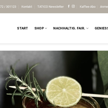
72 / 301123
Kontakt
TATICO Newsletter
Kaffee-Abo
Anme
START
SHOP
NACHHALTIG. FAIR.
GENIES