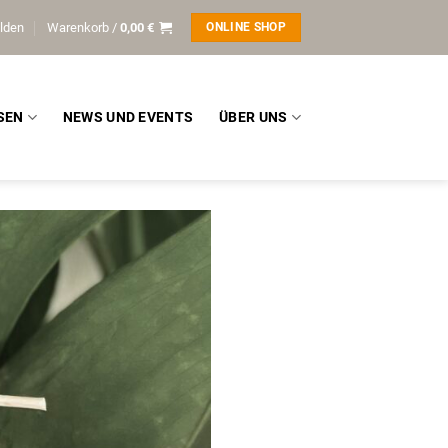
lden
Warenkorb /
0,00
€
ONLINE SHOP
SEN
NEWS UND EVENTS
ÜBER UNS