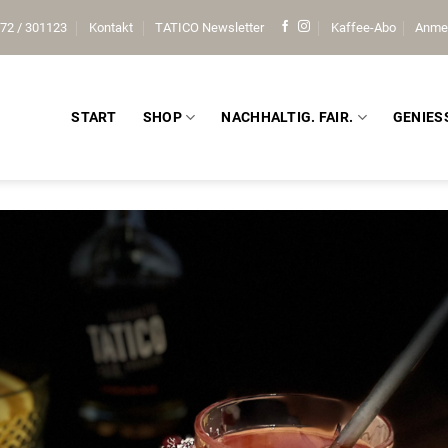
72 / 301123
Kontakt
TATICO Newsletter
Kaffee-Abo
Anme
START
SHOP
NACHHALTIG. FAIR.
GENIES