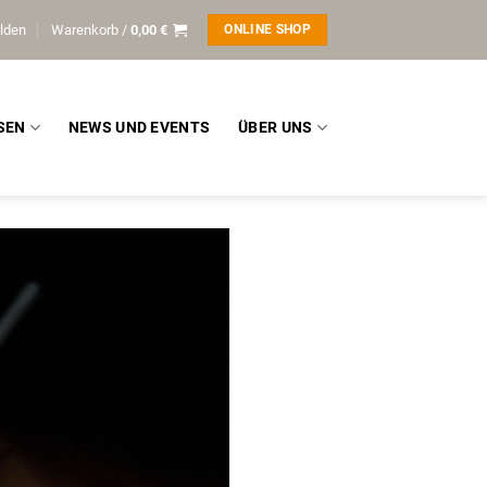
lden
Warenkorb /
0,00
€
ONLINE SHOP
SEN
NEWS UND EVENTS
ÜBER UNS