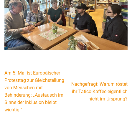
Am 5. Mai ist Europäischer
Protesttag zur Gleichstellung
Nachgefragt: Warum röstet
von Menschen mit
ihr Tatico-Kaffee eigentlich
Behinderung: „Austausch im
nicht im Ursprung?
Sinne der Inklusion bleibt
wichtig!“