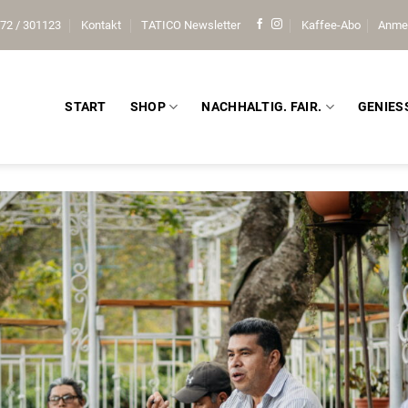
72 / 301123
Kontakt
TATICO Newsletter
Kaffee-Abo
Anme
START
SHOP
NACHHALTIG. FAIR.
GENIES