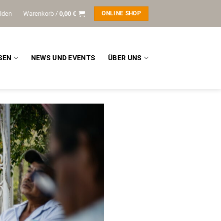
lden
Warenkorb /
0,00
€
ONLINE SHOP
SEN
NEWS UND EVENTS
ÜBER UNS