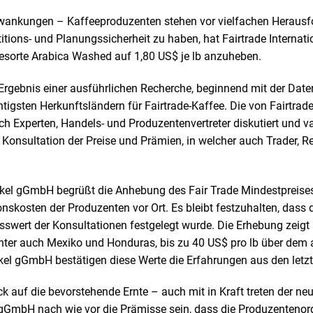
schwankungen – Kaffeeproduzenten stehen vor vielfachen Heraus
ions- und Planungssicherheit zu haben, hat Fairtrade Internati
eesorte Arabica Washed auf 1,80 US$ je lb anzuheben.
rgebnis einer ausführlichen Recherche, beginnend mit der Dat
tigsten Herkunftsländern für Fairtrade-Kaffee. Die von Fairtra
ch Experten, Handels- und Produzentenvertreter diskutiert und v
 Konsultation der Preise und Prämien, in welcher auch Trader, Ret
akel gGmbH begrüßt die Anhebung des Fair Trade Mindestpreis
onskosten der Produzenten vor Ort. Es bleibt festzuhalten, dass
swert der Konsultationen festgelegt wurde. Die Erhebung zeigt 
ter auch Mexiko und Honduras, bis zu 40 US$ pro lb über dem 
kel gGmbH bestätigen diese Werte die Erfahrungen aus den letzt
k auf die bevorstehende Ernte – auch mit in Kraft treten der neu
 gGmbH nach wie vor die Prämisse sein, dass die Produzentenorg