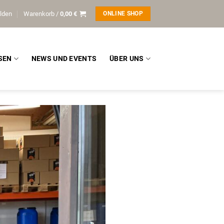
lden
Warenkorb /
0,00
€
ONLINE SHOP
SEN
NEWS UND EVENTS
ÜBER UNS