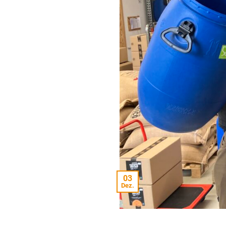
03
Dez.